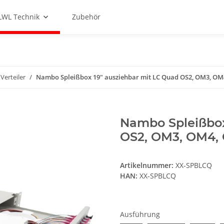
LWL Technik
Zubehör
Verteiler
Nambo Spleißbox 19" ausziehbar mit LC Quad OS2, OM3, OM4
Nambo Spleißbox
OS2, OM3, OM4, 
Artikelnummer:
XX-SPBLCQ
HAN:
XX-SPBLCQ
Ausführung