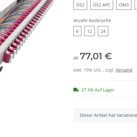
OS2
OS2 APC
OM
OS2
OS2 APC
OM3
Anzahl Ausbrüche
6
12
24
6
12
24
77,01 €
ab
exkl. 19% USt. , zzgl.
Versand
27 Stk Auf Lager
x
Dieser Artikel hat Variatio