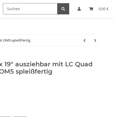
0,00 €
, OM5 spleißfertig
 19" ausziehbar mit LC Quad
OM5 spleißfertig