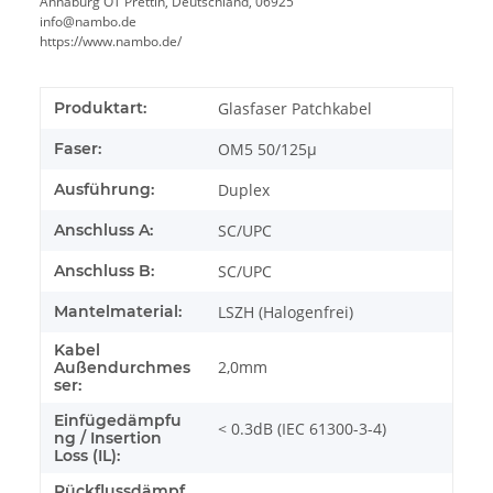
Annaburg OT Prettin, Deutschland, 06925
info@nambo.de
https://www.nambo.de/
Produktart:
Glasfaser Patchkabel
Faser:
OM5 50/125µ
Ausführung:
Duplex
Anschluss A:
SC/UPC
Anschluss B:
SC/UPC
Mantelmaterial:
LSZH (Halogenfrei)
Kabel
2,0mm
Außendurchmes
ser:
Einfügedämpfu
< 0.3dB (IEC 61300-3-4)
ng / Insertion
Loss (IL):
Rückflussdämpf