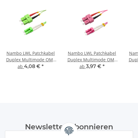
Nambo LWL Patchkabel
Nambo LWL Patchkabel
Nam
Duplex Multimode OM5
Duplex Multimode OM4
Dup
mit LC/UPC-SC/UPC
mit LC/UPC-SC/UPC
m
ab
4,08 €
*
ab
3,97 €
*
Stecker
Stecker
Newsletter Abonnieren