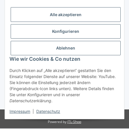
Bitte senden Sie mir entsprechend Ihrer
Datenschutzerklärung
regelmäßig und jederzeit widerruflich
Informationen zu Ihrem Produktsortiment per E-Mail zu.
Alle akzeptieren
Abonnieren
Konfigurieren
Newsletter Abonnieren
Kundenservice
Ablehnen
Technische Unterstützung und Beratung:
Wie wir Cookies & Co nutzen
Tel.: +49(0) 35386-619066
Mail: info@nambo.de
Durch Klicken auf „Alle akzeptieren“ gestatten Sie den
Mo - Fr, 08:00 - 16:00 Uhr
Einsatz folgender Dienste auf unserer Website: YouTube.
Sie können die Einstellung jederzeit ändern
Gesetzliche Informationen
(Fingerabdruck-Icon links unten). Weitere Details finden
Sie unter
Konfigurieren
und in unserer
Datenschutzerklärung
.
*
Impressum
|
Datenschutz
© nambo.de
Powered by
JTL-Shop