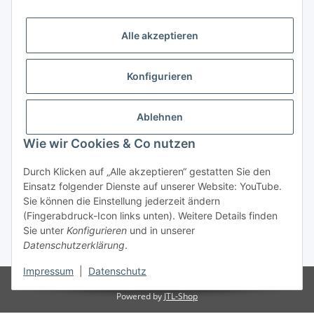
Bitte senden Sie mir entsprechend Ihrer
Datenschutzerklärung
regelmäßig und jederzeit widerruflich
Informationen zu Ihrem Produktsortiment per E-Mail zu.
Alle akzeptieren
Abonnieren
Konfigurieren
Newsletter Abonnieren
Kundenservice
Ablehnen
Technische Unterstützung und Beratung:
Wie wir Cookies & Co nutzen
Tel.: +49(0) 35386-619066
Mail: info@nambo.de
Durch Klicken auf „Alle akzeptieren“ gestatten Sie den
Mo - Fr, 08:00 - 16:00 Uhr
Einsatz folgender Dienste auf unserer Website: YouTube.
Sie können die Einstellung jederzeit ändern
Gesetzliche Informationen
(Fingerabdruck-Icon links unten). Weitere Details finden
Sie unter
Konfigurieren
und in unserer
Datenschutzerklärung
.
*
Impressum
|
Datenschutz
© nambo.de
Powered by
JTL-Shop