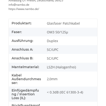
Annaburg OT Prettin, Deutschland, 06925
info@nambo.de
https://www.nambo.de/
Produktart:
Glasfaser Patchkabel
Faser:
OM3 50/125µ
Ausführung:
Duplex
Anschluss A:
SC/UPC
Anschluss B:
SC/UPC
Mantelmaterial:
LSZH (Halogenfrei)
Kabel
2,0mm
Außendurchmes
ser:
Einfügedämpfu
< 0.3dB (IEC 61300-3-4)
ng / Insertion
Loss (IL):
Rückflussdämpf