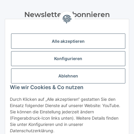
Newsletter Abonnieren
Bitte senden Sie mir entsprechend Ihrer
Datenschutzerklärung
regelmäßig und jederzeit widerruflich
Informationen zu Ihrem Produktsortiment per E-Mail zu.
Alle akzeptieren
Abonnieren
Konfigurieren
Newsletter Abonnieren
Kundenservice
Ablehnen
Technische Unterstützung und Beratung:
Wie wir Cookies & Co nutzen
Tel.: +49(0) 35386-619066
Mail: info@nambo.de
Durch Klicken auf „Alle akzeptieren“ gestatten Sie den
Mo - Fr, 08:00 - 16:00 Uhr
Einsatz folgender Dienste auf unserer Website: YouTube.
Sie können die Einstellung jederzeit ändern
Gesetzliche Informationen
(Fingerabdruck-Icon links unten). Weitere Details finden
Sie unter
Konfigurieren
und in unserer
Datenschutzerklärung
.
*