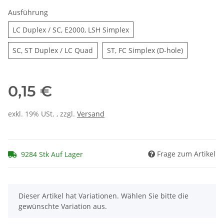
Ausführung
LC Duplex / SC, E2000, LSH 
LC Duplex / SC, E2000, LSH Simplex
SC, ST Duplex / LC Quad
ST, FC Simpl
SC, ST Duplex / LC Quad
ST, FC Simplex (D-hole)
0,15 €
exkl. 19% USt. , zzgl.
Versand
Frage zum Artikel
9284 Stk Auf Lager
x
Dieser Artikel hat Variationen. Wählen Sie bitte die
gewünschte Variation aus.